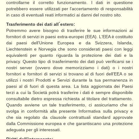
controllarne il corretto funzionamento. I dati in questione
potrebbero essere utilizzati per l'accertamento di responsabilità
in caso di eventuali reati informatici ai danni del nostro sito.
Trasferimento dei dati all´estero:
Potremmo avere bisogno di trasferire le sue informazioni ai
fornitori di servizi in paesi extra-europei (EEA). L‘EEA è costituito
dai paesi dell'Unione Europea e da Svizzera, Islanda,
Liechtenstein e Norvegia che sono considerati paesi con leggi
equivalenti per quanto riguarda la protezione dei dati e la
privacy. Questo tipo di trasferimento dei dati può verificarsi se i
nostri server (ovvero dove memorizziamo i dati) o i nostri
fornitori e fornitori di servizi si trovano al di fuori dell’EEA o se
utilizzi i nostri Prodotti e Servizi durante la tua permanenza in
paesi al di fuori di questa area. La lista aggiornata dei Paesi
terzi a cui la Societá potrá trasferire i dati è sempre disponibile
consultabile dietro espressa richiesta al titolare del trattamento.
Quando avviene un tale trasferimento, ci assicuriamo che si
svolga in conformità alla presente Informativa sulla privacy e
che sia regolato da clausole contrattuali standard approvate
dalla Commissione europea e che garantiscano una protezione
adeguata per gli interessati.
Diritti dell’interessato: