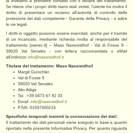
la invitiamo a prendere contatto con il titolare del trattamento.
Se ritiene che i propri diritti siano stati violati, l’utente ha inoltre il
diritto di presentare un reclamo all’autorità di controllo della
protezione dei dati competente - Garante della Privacy - o adire
le vie legali.
I diritti in oggetto possono essere esercitati, anche per il tramite
di un incaricato, mediante richiesta rivolta al responsabile del
trattamento [owner-it] – Maso Nassreidhof - Val di Fosse 9 -
39020 Val Senales - con lettera raccomandata o eMail
all’indirizzo
info@nassreidhof.it
Titolare del trattamento: Maso Nassreidhof
Margit Gurschler
Val di Fosse 9
39020 Val Senales
Alto Adige
Tel.: +39 0473 67 92 33
Email:
info@nassreidhof.it
P.IVA: 01597400215
Specifiche temporali inerenti la conservazione dei dati:
Il trattamento dei dati personali viene eseguito in base a quanto
riportato nella presente Informativa Privacy. Per quanto riguarda